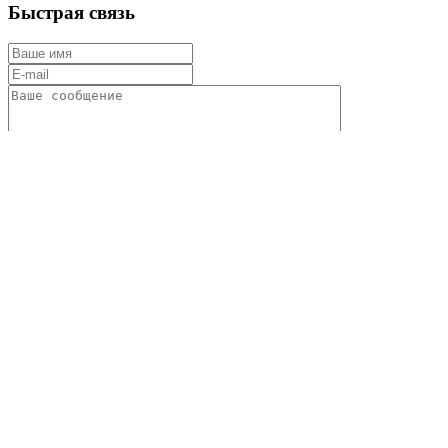
Быстрая связь
Нажимая кнопку «Отправить сообщение», я даю свое
согласие на обработку моих персональных данных, в
соответствии с Федеральным законом от 27.07.2006 года
№152-ФЗ «О персональных данных», на условиях и для
целей, определенных в Согласии на обработку персональных
данных