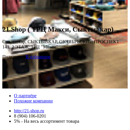
21 Shop ( ТРЦ Макси, Сыктывкар)
Сыктывкар, СЫКТЫВКАР, ОКТЯБРЬСКИЙ ПРОСПЕКТ
141, 2 ЭТАЖ. ТРЦ "Макси"
Поделиться
В избранное
О партнёре
Похожие компании
http://21-shop.ru
8 (904) 106-0201
5% - На весь ассортимент товара