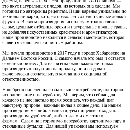
Джемы, варенья – вкус всей продукции «ГУСТО family» —
это вкус натуральных плодов, из которых она сделана. Мы
готовим по авторским рецептам. Наши варенья уникальны по
технологии варки, которая позволяет сохранять целые дольки
фруктов. В своем производстве используем только свежее
сырье, цельные отборные орехи и натуральные пряные травы,
не добавляя искусственных красителей и ароматизаторов.
Наше производство находится в сельской местности, которая
является экологически чистым районом.
Мы начали производство в 2017 году в городе Хабаровске на
Дальнем Востоке России. С самого начала это был и остается
семейный бизнес. Для нас всегда было важно не только
производить продукцию на продажу, но и создавать
экологически сознательную компанию с социальной
ответственностью.
Наш бренд нацелен на сознательное потребление, повторное
использование и переработку. Мы верим, что сейчас для
каждого из нас настало время осознать, что каждый шаг
навстречу природе - важный вклад в общее дело. На нашем
производстве мы либо компостируем пищевые отходы для
производства удобрений, либо отдаем их местным
фермам. Сдаем на вторичную переработку картонную тару и
стеклянные бутылки. Для нашей упаковки мы используем